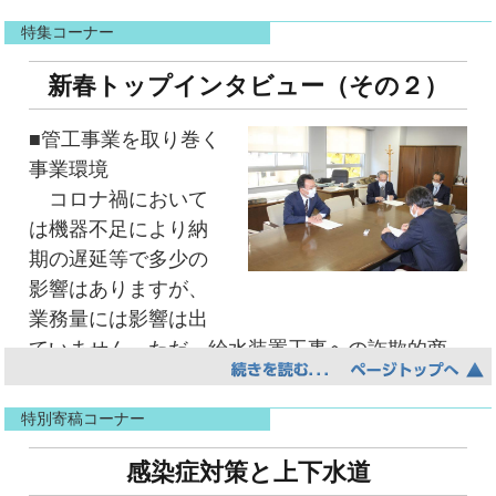
ネットを利用した会議を簡単に行うことができ
ますのでよろしくお願いします。
特集コーナー
るアプリケーションのことです。
まず初めに、Zoomアプリのインストールから
新春トップインタビュー（その２）
原 淳
始まり、ログイン方法、操作方法の説明を受
■管工事業を取り巻く
け、講師の方にウェブミーティングを主催して
抱負
事業環境
いただき、そこに参加者全員で参加し、Zoomの
コロナ禍において
基本的な操作方法を実体験しました。
未経験からのスタートと
は機器不足により納
さらにZoomについて詳しくご説明をいただ
なり、不慣れな点も多く、ご迷惑を
期の遅延等で多少の
き、「ミーティング」という参加者が同じ画面
お掛けしてしまうこともある
影響はありますが、
を共有して、映像と音声をお互いにやり取り
かと思いますが、丁寧な仕事を心
業務量には影響は出
し、参加者の全員が確認できる方法のほかに、
掛け、一日でも早く皆様のお
ていません。ただ、給水装置工事への詐欺的商
「ウェビナー」といって、ウェブ会議主催側の
役に立てるよう努力してまいりま
法が横行し市民生活への影響が懸念されますの
ホストが時間指定をして開催でき、ビデオ、オ
ます。ご指導のほどよろしく
で、信頼を掲げた名水協としては、事例の収
ーディオ、画面を共有操作で出来る、講演会や
お願い致します。
特別寄稿コーナー
集・分析やホームページで注意喚起を行ってい
セミナーのような方法もあることの説明を受け
ます。
感染症対策と上下水道
ました。