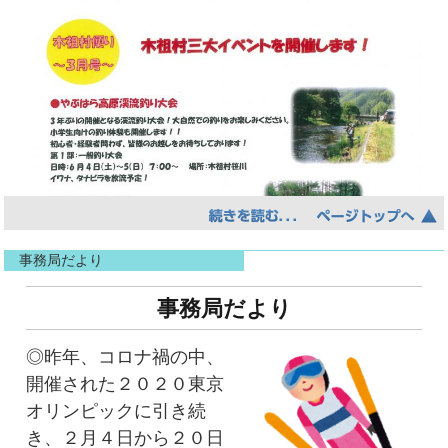
とができた成功体験などから生まれる期待
った商品はＸにとってその生活に通常必要とさ
た」（女性・1926（大正15）年生まれ・現西
して開発されている。未来の水道はどう変わる
れる分量を著しく超えた過大な取引であったか
尾市下永良町で被災）というよ
のか想像してみる。水素は簡単に作れる時代で
改めて文字にしてみると「なるほど」と思い
どうか、そうであったとしても、そのことをＹ
うに、脱出、避難が容易になるような準備が
ある。その原子に酸素原子を2個足すと水になる
ましたが、潜在的に未知なる新たな環境に対し
における販売を担当した従業員が認識していた
多くの家庭でなされていた。な
はずである。科学反応による水の作成や空気中
て、漠然とした希望を抱き、毎年、新年度に何
かどうかによるところ、Ｙの販売担当者であっ
かには、「枕もとには防空頭巾のほか、救急
からの水の搾取ができる時代がくるかもしれな
かしら期待していることに気づきました。
たＣは、４０年来のＸの知人であり、Ｘは、Ｃ
袋（下着、水筒、カンパンなど）
い。使用後の水も、排水前に水分を除去して粉
４月からスタートする「年度」は、人の「出
が平成１４年にＹのＢ店における販売担当者と
を置いておいた」（女性・1929（昭和４）年
末にし、地下粉末シューターに捨てる。粉末回
会い」と「別れ」に対して、同時期の季節を象
なった頃からＢ店に通うようになり、Ｃは、Ｘ
生まれ・現安城市桜井町で被災）
収業者によりリサイクルされる。こんな時代は
徴する桜が華やかに咲き、儚くも散る様子がシ
がＢ店で購入した物を最終的に確認していたこ
というものもあった。
こないだろうか。それどころか、今と全く違う
ンクロし、情緒的であり美しい文化だと思いま
と、Ｘは平成２１年頃からはほぼ毎日のように
さらに、約１か月前の東南海地震の経験か
家に住んでいるかもしれない。空中浮遊建築
事務局だより
す。昨今、学校・職場において「テレワーク」
Ｃ宅を訪れて夕方又は夜まで滞在していたこ
ら、「夜寝るときには防空頭巾
物。移動式マイホーム。このような世界は想像
事務局だより
が実施され従来の働き方が変化しつつあります
と、ＣはＸの家族関係を知っており、平成２１
を枕もとに置き、足袋をポケットに入れてい
ではあるが、はたして本当に来ないのであろう
が、私はこれからも毎年訪れる「出会い」「別
年頃にＣ宅にＸが頻繁に来るようになったの
た。東南海地震以降、地震に敏
か。
◎昨年、コロナ禍の中、
れ」の季節を＜ワクワク＞しながら過ごして、
は、Ｘの長男でありＸの後見人であるＡとの折
感になっていたので、ダイドコに家族が集ま
いやいや、簡単にそのような時代がくるわけ
開催された２０２０東京
楽しみたいと思います。
り合いが悪いからと考えていたことが認めら
って寝るようにしていた」（女
が無い。10年後も30年後も絶対に。必ずインフ
オリンピックに引き続
れ、そのような事実から判断すれば、本件取引
性・1915（大正４）年生まれ・現西尾市上町
ラ整備は必要だ。だから人の手によりインフラ
き、２月４日から２０日
の対象となった商品の種類、分量、回数、期間
で被災）という場合もあった。
整備をしなければならない。未来はそんなに進