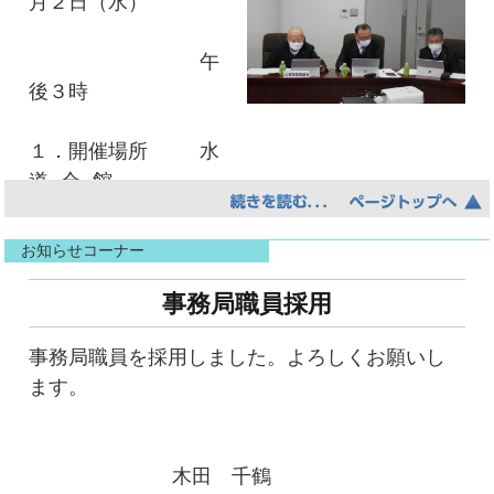
月２日（水）
うように見えるところが北極を連想させること
により一般名として定着している。まだ寒い１
午
２月ごろから翌年６月までの長期間マーガレッ
後３時
トによく似た白い花を付ける、芯の管状花は黄
色。
１．開催場所 水
道 会 館
１．理事定数 １７名
お知らせコーナー
１．出席理事 １７名
事務局職員採用
事務局職員を採用しました。よろしくお願いし
ます。
木田 千鶴