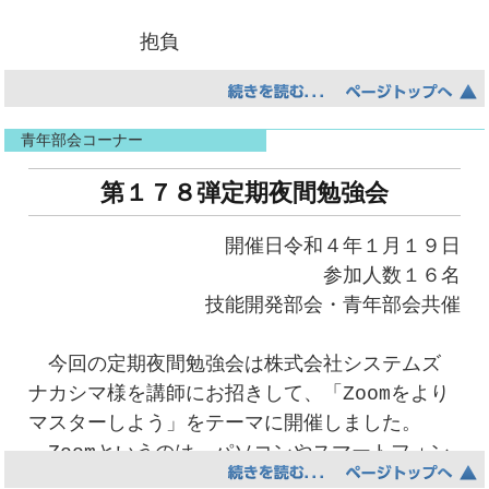
抱負
初めての業界で不慣れな
ことが多くご迷惑をおかけすること
青年部会コーナー
もあるかと思いますが、一日
も早く戦力になれるよう努力して
第１７８弾定期夜間勉強会
まいりますので、今後とも宜
開催日令和４年１月１９日
しくお願いいたします。
参加人数１６名
技能開発部会・青年部会共催
水野 貴大
今回の定期夜間勉強会は株式会社システムズ
抱負
ナカシマ様を講師にお招きして、「Zoomをより
マスターしよう」をテーマに開催しました。
未経験ですが、一生懸命
Zoomというのは、パソコンやスマートフォン
勉強し仕事を覚え、一日でも早く組
を使ってウェブ会議と呼ばれている、インター
合に貢献できるように頑張り