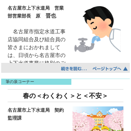
名古屋市上下水道局との連携関係は、平成8年
そして、ウェブ会議に参加する基本的なマナ
の水道法改正で規制緩和が進んだことにより、
名古屋市上下水道局 営業
ーとして、自分が発言しない場合はマイクの設
晋也
局との距離が遠のいていたきらいがありました
部営業部長 原
定をミュートにすることや、他の参加者にミー
が、近年、上下水道局における組織再編や防災
ティングに集中していただくために、自分の背
名古屋市指定水道工事
対応などのリスクマネジメントの観点から災害
景をぼかしたり、画像を変えたりする設定を教
店協同組合及び組合員の
時における応急復旧工事等の協力に関する協定
えていただきました。
皆さまにおかれまして
や仮設給水栓の設置などに関する協定を締結す
Zoomビギナーの私には新鮮な内容で、実際経
は、日頃から名古屋市の
るなど再び連携が深まってきております。
験しないと分からない事を教えていただき、と
上下水道事業に格別のご
防災関係については、名水協と上下水道局の
ても実になる勉強会でした。
理解とご協力を賜り、この場をお借りして厚く
共催で総合防災訓練を合同で実施したり、上下
この経験を活かし、この先Zoomでウェブ会議
御礼申し上げます。
水道局主催の訓練にも積極的に参加していま
に参加するシーンがあれば早速実践したいと思
筆の泉コーナー
また、給排水設備の技術革新や、多様化する
す。災害時における応急給水栓の設置につきま
います。
お客さまのニーズなど、さまざまな状況の変化
春の＜わくわく＞と＜不安＞
しては市内全217施設の半数以上を受託し、震度
に的確に対応するため、技術の研鑚やお客さま
6以上の地震には上下水道局の指示がなくても設
名古屋市上下水道局 契約
サービスの向上に、日々、努めておられますこ
置することとなっており、責任の重さを痛感し
監理課
とにあらためて敬意を表するところでございま
ています。
青年部会 瑞穂支部 桜田雅己
す。
また、地域のみなさまが自ら操作して飲料水を