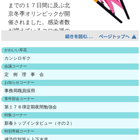
までの１７日間に及ぶ北
の事実やＸの生活状況を認識していたものと認
しかし、地震による揺れが激しく、枕もと
化はしなかったのだ。だから自分は毎日穴を掘
京冬季オリンピックが開
めるのが相当であり、Ｃは本件取引が、Ｘにと
に備えたはずのものがどこかへ
り、毎日配管を布設して各家庭に水を送る。と
催されました。感染者数
って、その生活において通常必要とされる分量
飛んでいってしまったり、気が動転したりし
ても充実した幸せな毎日を未来で送っている。
が増えているコロナ禍の
を著しく超えた過大な取引であることを認識し
たことから、せっかくの非常持
しかし人口減少により人手が減り、毎日とても
中、休日も家にいること
ていたものと優に推認することが出来る。
ち出し用物品もあまり活用されなかった。」
忙しい。しかし、相方のHR365型ロボが助けて
が多く、テレビで視聴する機会が多くナショナ
しかし、どのような理由でどの商品について
前年暮から始まった、当地方への米軍の空襲
くれている。そんな忙しい、いつもと変わらな
かわいい草花
リズムが刺激され競技に一喜一憂していまし
どの程度の売買取引をするかは個人の自由な判
に備えて各家庭で空襲に対する
い毎日をすごす自分。その未来の自分は、バー
カンシロギク
た。結果として日本勢が過去最多となるメダル
断にゆだねられれていること、Ｘの本件取引当
用意をしていたにもかかわらず、突然の地震
チャルヘッドギアをつけたガラスケースの中
会議コーナー
総数、金３銀６銅９個の１８個のメダルを獲得
時の収入や資産状態のほか、Ｘが本件取引によ
にはあまり役立たなかったことが
定 例 理 事 会
で、バーチャル時代の生活を楽しく送ってい
しました。終わってみればスーツの規定違反、
り支払不能に陥るとか、その生活に困窮すると
分ります。
お知らせコーナー
る。とても幸せだ。ガラスケースの中の自分は
不可思議な採点、ドーピング等様々な問題点が
いう状況にはなく、健全な判断能力の下で自由
事務局職員採用
笑顔を絶やさなかった。隣に並んだガラスケー
ありました。小さい頃よく聞いていた「オリン
に形成された意思に基づき本件取引をしたので
青年部会コーナー
２ 地震の発生と脱出
スの中の人は、いったい何に取り組んでいるの
ピックは参加することに意義がある」を思い起
第１７８弾定期夜間勉強会
あれば、ＹがＸとの間で本件取引をしたこと
三河地震は、人々が就寝中の午前３時38分
だろうか。まあいい、多分幸せな毎日をすごし
こして日本オリンピック協会（JOC）のHPを閲
特集コーナー
が、直ちに社会通念上許容されない態様でXの利
に発生したため、家屋からの脱
ているだろう。そんな自分の体は芋虫のような
覧しましたらこの言葉は近代オリンピックの父
新春トップインタビュー（その２）
益を害する違法なものであったということはで
出が遅れ、被害を増大させることになりまし
体だった。
クーベルタン男爵の創作ではなく１９０８年ロ
特別寄稿コーナー
きない。
た。
こんなＳＦチックな妄想をしながら談話室の
感染症対策と上下水道