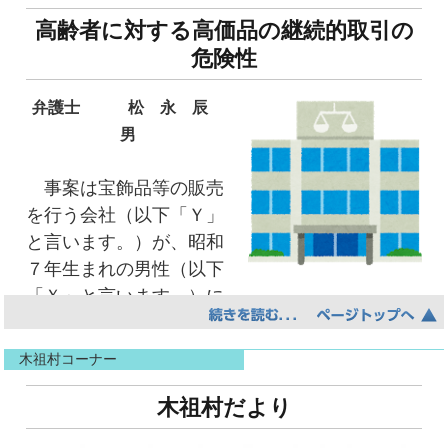
報告書を中心に、三河地震の被害をみていきま
たたないうちにスペックがＰＣ並みのスマホを
めてから3年目となりましたが、未だに収束する
ンター体制の充実を図っていきます。とくに満
社会人となった今では、新しい職場に代わる
す。
高齢者に対する高価品の継続的取引の
ほぼ全員の国民が持ち歩く時代だ。たった10年
気配が見えず、今後の感染の状況もどうなるか
期メーター取換業務について受託化が進み、来
ことは、人間関係の変化とともに業務内容も当
危険性
で恐ろしいほどの進み具合になっている。10年
はわかりません。上下水道局では、感染防止対
年度からタブレット端末を活用したシステム変
然変更となり、新しい知識やスキルの習得が一
○ 三河地震（その７）
後の未来で販売している車の大半は、ほぼ全
策の徹底はもちろんのこと、事業継続に向けた
更等業務の内容が大幅に変更しますが、信頼に
定量必要です。心身ともに適応するまでの間は
今回からは、地震に遭遇した人の体験・手
弁護士 松 永 辰
車、電気自動車になっている可能性も全くない
様々な取り組みを実施しているところですが、
応えるため組合員間の連携を深めて、しっかり
負荷の高いことが多く、そのため、＜不安＞を
記等の記録から地震による被害
男
わけではない。ましてや、自動車メーカー以外
いかなる状況においても、最も重要なライフラ
負託に応えていきます。より一層お客さま、地
感じることは当然の感情だと思います。では、
の実態を見ていきたいと思います。
の車だらけになっているかもしれない。果たし
インである上下水道サービスを途切れさせるこ
元のため名水協として上下水道局のご指導をい
一方の＜ワクワク＞する気持ちは何故訪れるの
事案は宝飾品等の販売
て水道インフラは全く変わらずにこのままの状
とはできません。貴組合には、現在でも上下水
ただきながら責任を果たして参る所存です。
でしょう。私なりに理由を考えてみました。
を行う会社（以下「Ｙ」
報告書は、戦争末期の当時の状況について以
態でいくのだろうか。
道局事業の一翼を担っていただいております
と言います。）が、昭和
下のように述べています。
自立制御された水再生処理プラント企画で、
が、ますますのお力添えをいただき、感染症禍
≪現状からの解放≫
７年生まれの男性（以下
１ 就寝時の備え
ＡＩを用いた水処理技術によってシャワー水を
においても市民、お客さまが少しでも安心して
大なり小なり、現状にストレスを抱えながら
「Ｘ」と言います。）に
「1944（昭和19）年12月13日に名古屋の
その場で再生処理し循環させて使うことで、約
生活できるよう、安全で安定した名古屋の上下
日々業務と対峙しているため、そこから解放さ
対し平成２１年２月から平成２８年３月までの
軍需工場がＢ29による爆撃を受け
98％以上の節水を実現するシステムが現状ある
水道の運営に寄与していただければ大変ありが
れる気持ち
７年間に１７４回にわたり宝飾品等の販売取引
るようになると、空襲への備えが一層強化さ
らしい。長野県の台風19号の災害地の避難所
たく存じます。
木祖村コーナー
≪新天地への期待≫
をなし、その販売総額は５５９４万９４９０円
れるようになった。このため、
で、45日間入浴サービスを行って、約9000人以
今後とも、本市上下水道事業のパートナーと
今までの体験から新しい環境に対して、新しい
に及び、支払代金の総額は５４９２万９４９０
木祖村だより
三河地震の前日の夜も、「枕もとに防空頭巾
上にシャワーを提供した事例もあるみたいだ。
して、ご支援、ご協力を賜りますようよろしく
人間関係が生まれたことや、自身が成長するこ
円に及んだというものでして、販売の対象とな
をおき、モンペをはいて寝てい
インフラの整備が間に合わなくなる未来を予測
お願い申し上げます。