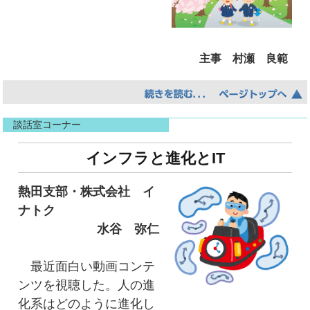
さて、本市では、令和４年度に下水道事業が
確保できる地下式給水栓を市立小中学校に整備
110周年（大正元年供用開始）を、令和６年度に
されています。名水協は、この地下式給水栓の
は水道事業が同じく110周年（大正３年給水開
操作を習得された方を登録するアドバイザー制
主事 村瀬 良範
始）を迎えますが、その創設期においては、コ
度の普及に協力するため、学区訓練への参加や
レラやチフスなどの感染症への対策が大きな社
区関係防災訓練へ積極的に参画して周知を図っ
もうすぐ春ですね。一般的に春は「出会い」
会問題となっており、保健衛生上の必要性から
ています。
と「別れ」の季節とされ、学生さんたちとって
水道、下水道の整備が進められたという経緯が
特に市民生活に近い区役所との連携は緊急時
談話室コーナー
は「入学」「卒業」「クラス替え」、社会人に
あります。
には必須と考えており、区役所へ実態説明を積
なれば「入社」「退職」「人事異動」などの時
インフラと進化とIT
当時の飲料水は、住民が個別に掘った井戸に
極的に行っています。先だっては今年4月に就任
期であり、４月から始まる「年度」がもたらす
頼ったものがほとんどでしたが、名古屋城を北
した区長さんのところに上下水道局の飯田局長
国民的慣習とも言えるでしょう。海外では日本
熱田支部・株式会社 イ
端とする南北に細長く連なる丘陵上に市街が形
とともに地域に根差した名水協の防災活動など
の社会全体で利用される一元的な「年度」とい
ナトク
成されていたため、地形上の理由から地下の伏
実態を説明させていただきました。
うものではなく、「会計」「学校」など内容に
水谷 弥仁
流水に乏しく、井戸水の多くは雨水や汚水が地
こういった私どもの防災に対する地域に根差
応じた使い分けをしながら「年度」を利用して
中に浸透して溜まった水というのが実態でし
した取組が評価され、平成29年に名古屋市防災
いるようで、なかには「トウモロコシ年度」な
最近面白い動画コンテ
た。井戸水の汚染や不衛生な排水事情は深刻で
表彰をいただきました。
んてものもあるようです。
ンツを視聴した。人の進
あり、飲料に適する井戸は少なく、繰り返し感
化系はどのように進化し
染症の流行にさらされたため、清浄な飲料水の
■2022年の事業戦略は