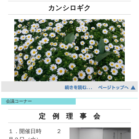
カンシロギク
水野 博子 氏 （安井管工業㈱）
会議コーナー
寒白菊またはスノーボールギクはキク科フラ
ンスギク属の半耐寒性多年草である。しかし、
定 例 理 事 会
高温多湿に極端に弱いため日本では一年草とし
て扱われている。
１．開催日時 ２
和名の由来は、花付がよく株全体を真っ白に覆