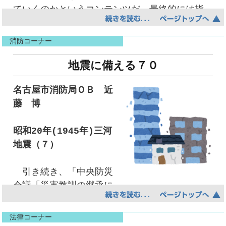
私は３月頃になると自身の人事異動の対象時
ていくのかというコンテンツだ。最終的には指
確保と汚水の適正な排除を目的として近代上下
先ほども申しましたが、詐欺的商法への注意
はもちろん、大方、異動対象外と分かっていて
が2本になる。いやいや腕自体がなくなる。いや
水道の整備が進められました。
喚起をホームページの活用を含めてしっかり呼
も、何故か＜ワクワク＞した気持ちと少しばか
いや最終形態は芋虫になる。進化により何もし
現在においても、水道水が蛇口から飲める国
びかけていきたいと思っています。
消防コーナー
りの＜不安＞な気持ちに駆られます。皆さんは
なくてもよくなるからだ。
は、15か国だけとも言われています。うがいや
防災関係については、これまで以上に想定内
どうでしょう。そして、この気持ちは一体何故
日本の人口減少により水道使用者の減少は間
地震に備える７０
手洗いをはじめとした感染症対策としての上下
の幅を広げ、不測の事態に備える体制の充実、
訪れるのでしょうか。
違いなく起きるだろう。それに伴い水道料金の
水道の果たしている役割というのは、当たり前
技術力の向上を図っていく所存です。
記憶を遡り、学生時代を思い出してみると、
名古屋市消防局ＯＢ 近
上昇が起きるだろう。それでもインフラは整備
すぎてなのか、あまり喧伝されてはいません
一方、防災関係以外の上下水道局関連業務につ
幼くは幼稚園の頃から、当然の如くクラス替え
藤 博
しなければ使用不可能になる。最近は水道管の
が、諸外国に比べ、我が国の新型コロナウイル
いても充実を図っていく所存です。上下水道局
をほぼ毎年繰り返しながら過ごしてきました。
管理をＩＴなどを使い、古い水道管をパソコン
スの感染者数が比較的少ないのは、世界でもト
では現場職員の減少や営業所統廃合といった組
時には仲の良い友達と同じクラスになり嬉しか
昭和20年(1945年)三河
に打ち込み、経年劣化状態を考え、どこから手
ップレベルの上下水道が大いに貢献しているこ
織再編を進められています。局としてもお客さ
ったこと、友達とクラスが分かれてしまいショ
地震（７）
を付けていくかをＩＴが管理してくれるらし
とは間違いないと思っており、上下水道事業や
まサービスが低下しないような方策を講じられ
ンボリしたこと、不運にも厳しい先生が担任に
い。インフラの整備は未来に向かって確実に行
上下水道に関わる事業者様の果たしている保健
ておられるようですが、これらに対し名水協と
なり、悲しみに満ちたことなど、今でも鮮明に
引き続き、「中央防災
われる。まずは電気自動車の為の充電システム
衛生上の役割の重要性についてもアピールし、
しては名古屋上下水道総合サービスと連携して
覚えている年もあれば、一切覚えていない年も
会議「災害教訓の継承に
が広がっていくだろう。現代社会の時代の流れ
プレゼンスを高めていく活動も必要であると考
上下水道局事業を補完できるよう積極的に事業
あり様々です。幼少期より毎年のように少しず
関する専門調査会」報告書1944
はとてつもなく早く流れている。以前は折り畳
えているところです。
活動を展開していかなければと考えておりま
つ環境を変えながら、環境の変化に対する耐性
東南海地震・1945三河地震 平成19年3月」の
み携帯電話をほぼ全員が使用していたが、10年
新型コロナウイルス感染症が猛威を振るい始
す。具体的には満期メーター取換業務や修繕セ
法律コーナー
を育んでいたのかと思います。