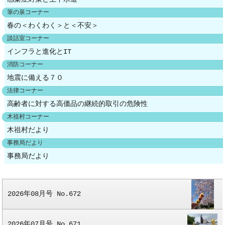
ンドン大会で英米両チームが対立して険悪ムー
しかし、Ｘの判断脳力を検討してみるに、平
現安城市小川町で被災した神谷保一は、そ
内容を何にしようか悩んでいる。こんな内容の
筆の泉コーナー
ドだったとき、アメリカの司祭がセントポール
成２８年１２月には、かなりのアルツハイマー
の手記『三河地方の大地震』の
話は組合だよりの談話室に載せられない。い
春の＜わくわく＞と＜不安＞
大寺院の礼拝で述べた言葉にピエール・ド・ク
型認知症が認められ、中程度又はやや高度の認
中で、轟音と激しい揺れで目を覚まし、脱出
や、これもまた進化である。
談話室コーナー
ーベルタンが感動し、英国主催の晩餐会で引用
知機能の低下がみられ、平成２５年１２月時点
を試みても揺れが激しく立って
インフラと進化とIT
したものだという「人生にとって大切なことは
では高額な取引をするに必要な判断能力は相当
いることさえ難しく、激しい揺れで自分の体
消防コーナー
成功することではなく努力すること」という趣
程度低下していたものと認められ、平成２５年
が意の如くに動けないが、それ
地震に備える７０
旨で、オリンピックの理想を表現する名句とな
１２月以降の取引によるＸの支払い済みの売買
でも必死で脱出しようとした状況を、以下の
法律コーナー
ったとありました。また、オリンピック籏の五
代金総額は１６３６万６９７０円となり、これ
ように述べています。
高齢者に対する高価品の継続的取引の危険性
輪は互いに重なり合う５つの輪は５つの大陸の
が損害となるが、後見人であり、Ｘの長男の落
木祖村コーナー
団結と世界中の競技者たちがオリンピック競技
ち度も３割は認められ、過失相殺すると１１４
「（前略）真夜中、突如大地震来る。がば
木祖村だより
大会に集うことを表しているそうです。
５万６８７９円となり、これに弁護士費用１１
と蒲団をはねたものの、歩行が
事務局だより
５万円を加えた１２６０万６８７９円が損害賠
できない。はって行くことも出来ない。あち
事務局だより
◎２月１日から３名の職員が採用されそれぞれ
償金額になる、と判決しました（東京地裁令和
らへ傾き、こちらへころげる。
の部署でがんばって従事しています。３月号
２年１月２９日判決・判例時報２５０３号３３
重心がとれないのだ
「お知らせコーナー」に事務局職員採用の原稿
頁）。高齢者に対する、高額品の継続的売買の
始め、どーんとして大きな音響がしたと同
2026年08月号 No.672
を掲載させていただきましたよろしくお願いい
危険性を考えさせられる判決です。
時に、体が上へ放しあげられる
たします。
思いがした。それから左右前後に揺られて自
2026年07月号 No.671