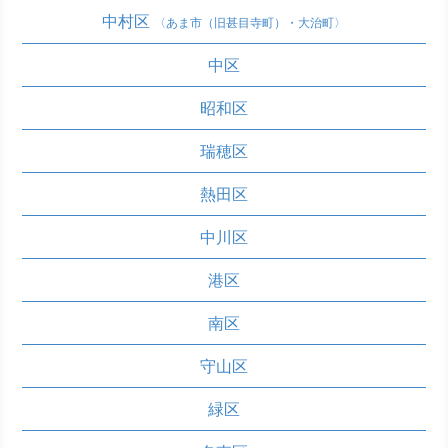
中村区
〈あま市（旧甚目寺町）・大治町〉
中区
昭和区
瑞穂区
熱田区
中川区
港区
南区
守山区
緑区