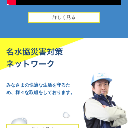
詳しく見る
名
みなさまの快適な生活を守るた
め、
様々な取組をしております。