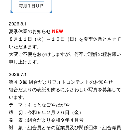
最
2026.8.1
夏季休業のお知らせ
NEW
８月１１日（火）～１６日（日）を夏季休業とさせて
いただきます。
大変ご不便をおかけしますが、何卒ご理解の程お願い
申し上げます。
2026.7.1
第４３回 組合だよりフォトコンテストのお知らせ
組合だよりの表紙を飾るにふさわしい写真を募集して
います。
テ－マ：もっとなごやだがや
締 切：令和９年２月２６日（金）
発 表：組合だより令和９年４月号
対 象：組合員とその従業員及び関係団体・組合職員